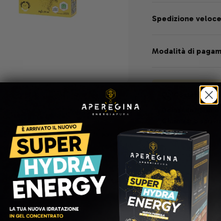
Spedizione veloc
Modalità di paga
Contattaci al 
Domande?
Siamo 
Chiamaci o scrivi