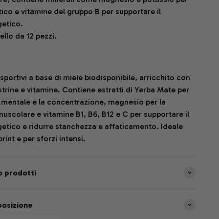
litico e vitamine del gruppo B per supportare il
getico.
ello da 12 pezzi.
sportivi a base di miele biodisponibile, arricchito con
trine e vitamine. Contiene estratti di Yerba Mate per
 mentale e la concentrazione, magnesio per la
uscolare e vitamine B1, B6, B12 e C per supportare il
tico e ridurre stanchezza e affaticamento. Ideale
print e per sforzi intensi.
zo prodotti
posizione