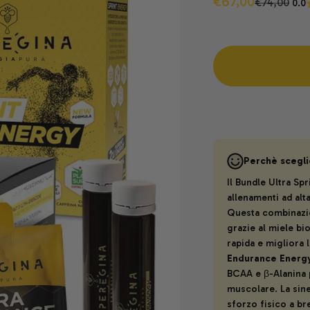
Prezzo scontat
€67,00
Prezzo
€74,00
0.0
Perchè scegli
Il Bundle Ultra Spr
allenamenti ad alta
Questa combinazio
grazie al miele bi
rapida e migliora 
Endurance Energ
BCAA e β-Alanina
muscolare. La sine
sforzo fisico a br