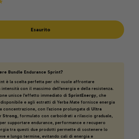
o
Esaurito
ere Bundle Endurance Sprint?
int è la scelta perfetta per chi vuole affrontare
 intensità con il massimo dell’energia e della resistenza.
ne unisce l’effetto immediato di
SprintEnergy
, che
odisponibile e agli estratti di Yerba Mate fornisce energia
la concentrazione, con l’azione prolungata di
Ultra
y Strong
, formulato con carboidrati a rilascio graduale,
 per supportare endurance, performance e recupero
rgia tra questi due prodotti permette di sostenere lo
eve e lungo termine, evitando cali di energia e