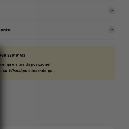
e
mento
+39 339191413
sempre a tua disposizione!
ci su
WhatsApp
cliccando qui.