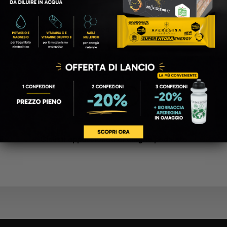
Questi prodotti sono utilizzati spesso da:
i
Ciclisti appassionati di lunghe pedalate