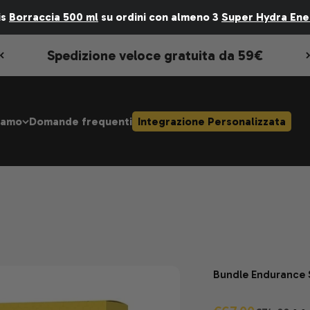
is
Borraccia 500 ml
su ordini con almeno
3
Super Hydra Ene
Spedizione veloce gratuita da 59€
iamo
Domande frequenti
Integrazione Personalizzata
Bundle Endurance 