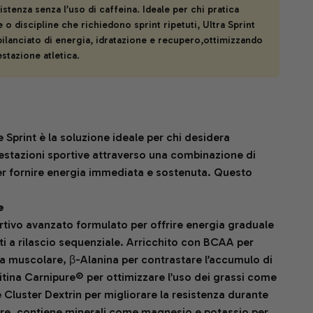
istenza senza l’uso di caffeina. Ideale per chi pratica
 o discipline che richiedono sprint ripetuti, Ultra Sprint
ilanciato di energia, idratazione e recupero,ottimizzando
estazione atletica.
 Sprint è la soluzione ideale per chi desidera
estazioni sportive attraverso una combinazione di
per fornire energia immediata e sostenuta. Questo
e
rtivo avanzato formulato per offrire energia graduale
ti a rilascio sequenziale. Arricchito con BCAA per
a muscolare, β-Alanina per contrastare l’accumulo di
itina Carnipure® per ottimizzare l’uso dei grassi come
 Cluster Dextrin per migliorare la resistenza durante
ltre, contiene minerali come magnesio e potassio per