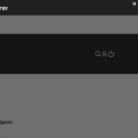
×
rgy
Mostra il menu di r
Mostra account
Mostra il carr
Sprint