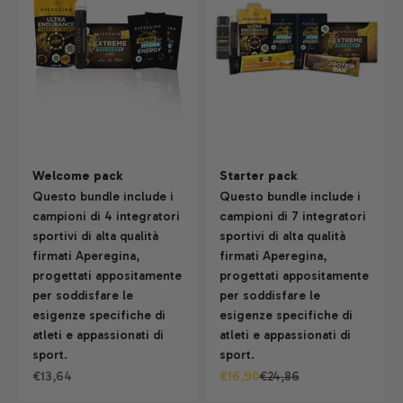
Welcome pack
Starter pack
Questo bundle include i
Questo bundle include i
campioni di 4 integratori
campioni di 7 integratori
sportivi di alta qualità
sportivi di alta qualità
firmati Aperegina,
firmati Aperegina,
progettati appositamente
progettati appositamente
per soddisfare le
per soddisfare le
esigenze specifiche di
esigenze specifiche di
atleti e appassionati di
atleti e appassionati di
sport.
sport.
Prezzo scontato
Prezzo scontato
Prezzo
€13,64
€16,90
€24,86