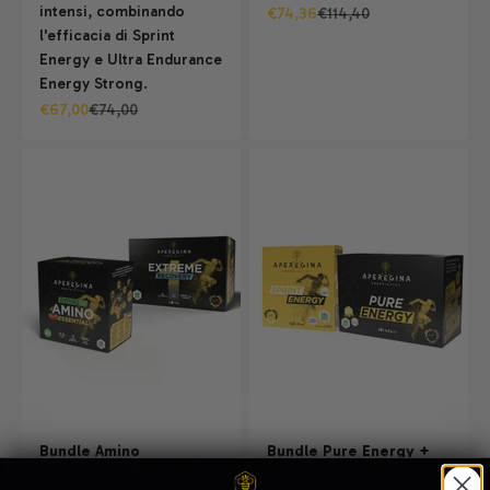
intensi, combinando
Prezzo scontato
Prezzo
€74,36
€114,40
l'efficacia di Sprint
Energy e Ultra Endurance
Energy Strong.
Prezzo scontato
Prezzo
€67,00
€74,00
Bundle Amino
Bundle Pure Energy +
Sprint Energy
Il Bundle Amino è l'ideale