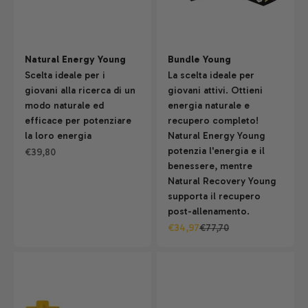
Natural Energy Young
Bundle Young
Scelta ideale per i
La scelta ideale per
giovani alla ricerca di un
giovani attivi. Ottieni
modo naturale ed
energia naturale e
efficace per potenziare
recupero completo!
la loro energia
Natural Energy Young
potenzia l'energia e il
Prezzo scontato
€39,80
benessere, mentre
Natural Recovery Young
supporta il recupero
post-allenamento.
Prezzo scontato
Prezzo
€34,97
€77,70