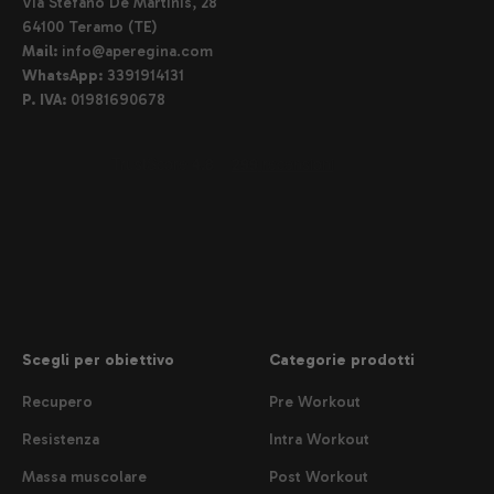
Via Stefano De Martinis, 28
64100 Teramo (TE)
Mail:
info@aperegina.com
WhatsApp:
3391914131
P. IVA:
01981690678
Scegli per obiettivo
Categorie prodotti
Recupero
Pre Workout
Resistenza
Intra Workout
Massa muscolare
Post Workout