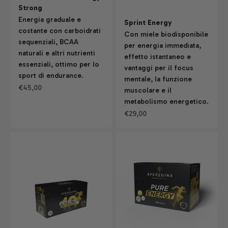
Strong
Energia graduale e
Sprint Energy
costante con carboidrati
Con miele biodisponibile
sequenziali, BCAA
per energia immediata,
naturali e altri nutrienti
effetto istantaneo e
essenziali, ottimo per lo
vantaggi per il focus
sport di endurance.
mentale, la funzione
Prezzo scontato
€45,00
muscolare e il
metabolismo energetico.
Prezzo scontato
€29,00