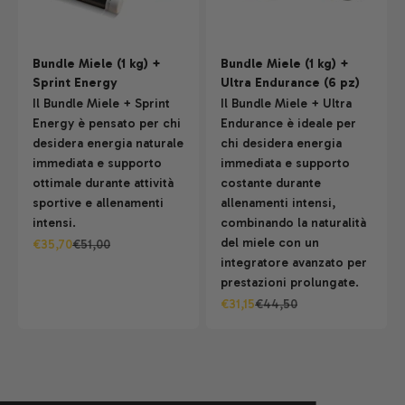
Bundle Miele (1 kg) +
Bundle Miele (1 kg) +
Sprint Energy
Ultra Endurance (6 pz)
Il Bundle Miele + Sprint
Il Bundle Miele + Ultra
Energy è pensato per chi
Endurance è ideale per
desidera energia naturale
chi desidera energia
immediata e supporto
immediata e supporto
ottimale durante attività
costante durante
sportive e allenamenti
allenamenti intensi,
intensi.
combinando la naturalità
del miele con un
Prezzo scontato
Prezzo
€35,70
€51,00
integratore avanzato per
prestazioni prolungate.
Prezzo scontato
Prezzo
€31,15
€44,50