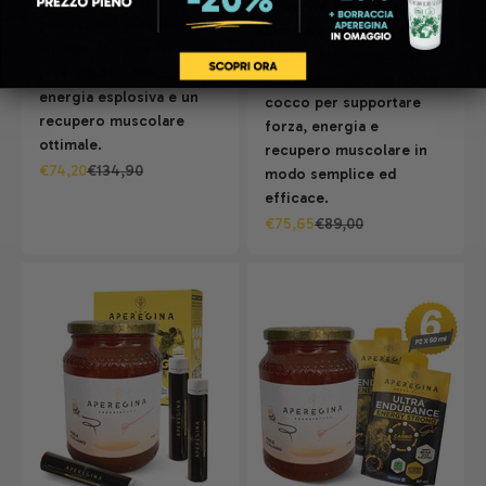
massimizzare le
Creatine & Protein
prestazioni durante
Bundle combina creatina
allenamenti intensi e
monoidrato micronizzata
prolungati, offrendo
e proteine idrolizzate da
energia esplosiva e un
cocco per supportare
recupero muscolare
forza, energia e
ottimale.
recupero muscolare in
Prezzo scontato
Prezzo
€74,20
€134,90
modo semplice ed
efficace.
Prezzo scontato
Prezzo
€75,65
€89,00