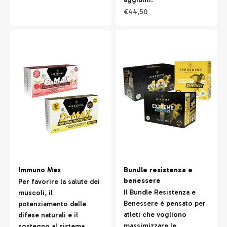
Prezzo scontato
€44,50
Immuno Max
Bundle resistenza e
benessere
Per favorire la salute dei
Il Bundle Resistenza e
muscoli, il
Benessere è pensato per
potenziamento delle
atleti che vogliono
difese naturali e il
massimizzare le
sostegno al sistema