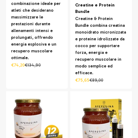
combinazione ideale per
Creatine e Protein
atleti che desiderano
Bundle
massimizzare le
Creatine & Protein
prestazioni durante
Bundle combina creatina
allenamenti intensi e
monoidrato micronizzata
prolungati, offrendo
e proteine idrolizzate da
energia esplosiva e un
cocco per supportare
recupero muscolare
forza, energia e
ottimale.
recupero muscolare in
Prezzo scontato
Prezzo
€74,20
€134,90
modo semplice ed
efficace.
Prezzo scontato
Prezzo
€75,65
€89,00