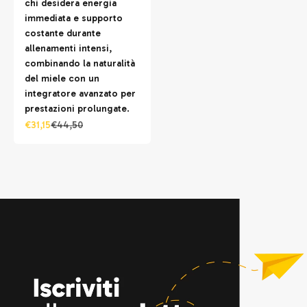
chi desidera energia
immediata e supporto
costante durante
allenamenti intensi,
combinando la naturalità
del miele con un
integratore avanzato per
prestazioni prolungate.
Prezzo scontato
Prezzo
€31,15
€44,50