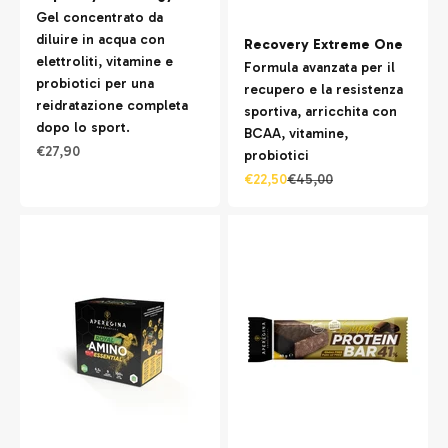
Gel concentrato da
diluire in acqua con
Recovery Extreme One
elettroliti, vitamine e
Formula avanzata per il
probiotici per una
recupero e la resistenza
reidratazione completa
sportiva, arricchita con
dopo lo sport.
BCAA, vitamine,
Prezzo scontato
€27,90
probiotici
Prezzo scontato
Prezzo
€22,50
€45,00