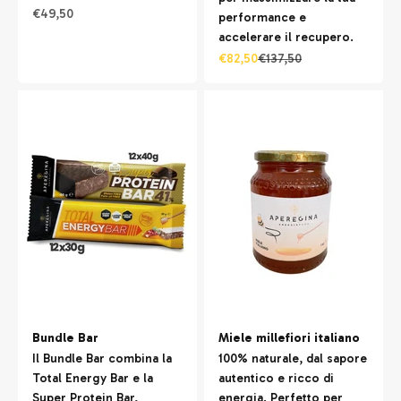
Prezzo scontato
€49,50
performance e
accelerare il recupero.
Prezzo scontato
Prezzo
€82,50
€137,50
Bundle Bar
Miele millefiori italiano
Il Bundle Bar combina la
100% naturale, dal sapore
Total Energy Bar e la
autentico e ricco di
Super Protein Bar,
energia. Perfetto per