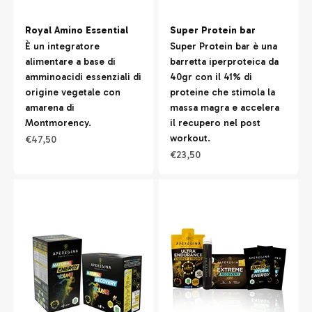
Royal Amino Essential
Super Protein bar
È un integratore
Super Protein bar è una
alimentare a base di
barretta iperproteica da
amminoacidi essenziali di
40gr con il 41% di
origine vegetale con
proteine che stimola la
amarena di
massa magra e accelera
Montmorency.
il recupero nel post
workout.
Prezzo scontato
€47,50
Prezzo scontato
€23,50