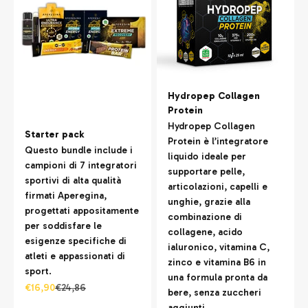
Hydropep Collagen
Protein
Hydropep Collagen
Starter pack
Protein è l’integratore
Questo bundle include i
liquido ideale per
campioni di 7 integratori
supportare pelle,
sportivi di alta qualità
articolazioni, capelli e
firmati Aperegina,
unghie, grazie alla
progettati appositamente
combinazione di
per soddisfare le
collagene, acido
esigenze specifiche di
ialuronico, vitamina C,
atleti e appassionati di
zinco e vitamina B6 in
sport.
una formula pronta da
Prezzo scontato
Prezzo
€16,90
€24,86
bere, senza zuccheri
aggiunti.