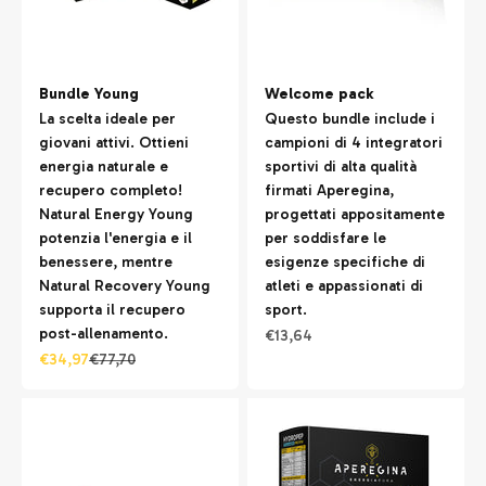
Bundle Young
Welcome pack
La scelta ideale per
Questo bundle include i
giovani attivi. Ottieni
campioni di 4 integratori
energia naturale e
sportivi di alta qualità
recupero completo!
firmati Aperegina,
Natural Energy Young
progettati appositamente
potenzia l'energia e il
per soddisfare le
benessere, mentre
esigenze specifiche di
Natural Recovery Young
atleti e appassionati di
supporta il recupero
sport.
post-allenamento.
Prezzo scontato
€13,64
Prezzo scontato
Prezzo
€34,97
€77,70