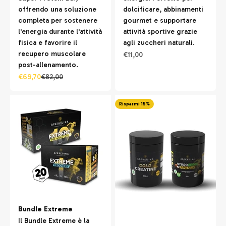
offrendo una soluzione
dolcificare, abbinamenti
completa per sostenere
gourmet e supportare
l'energia durante l'attività
attività sportive grazie
fisica e favorire il
agli zuccheri naturali.
recupero muscolare
Prezzo scontato
€11,00
post-allenamento.
Prezzo scontato
Prezzo
€69,70
€82,00
Risparmi 15%
Bundle Extreme
Il Bundle Extreme è la