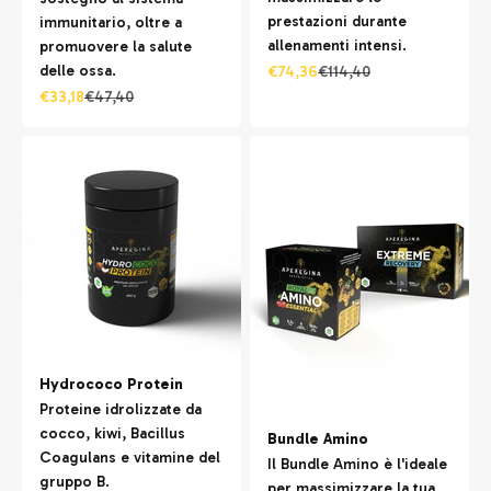
prestazioni durante
immunitario, oltre a
allenamenti intensi.
promuovere la salute
delle ossa.
Prezzo scontato
Prezzo
€74,36
€114,40
Prezzo scontato
Prezzo
€33,18
€47,40
Hydrococo Protein
Proteine idrolizzate da
cocco, kiwi, Bacillus
Bundle Amino
Coagulans e vitamine del
Il Bundle Amino è l'ideale
gruppo B.
per massimizzare la tua