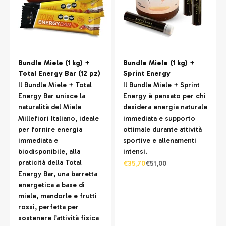
Bundle Miele (1 kg) +
Bundle Miele (1 kg) +
Total Energy Bar (12 pz)
Sprint Energy
Il Bundle Miele + Total
Il Bundle Miele + Sprint
Energy Bar unisce la
Energy è pensato per chi
naturalità del Miele
desidera energia naturale
Millefiori Italiano, ideale
immediata e supporto
per fornire energia
ottimale durante attività
immediata e
sportive e allenamenti
biodisponibile, alla
intensi.
praticità della Total
Prezzo scontato
Prezzo
€35,70
€51,00
Energy Bar, una barretta
energetica a base di
miele, mandorle e frutti
rossi, perfetta per
sostenere l’attività fisica