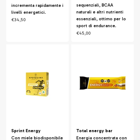
sequenziali, BCAA
incrementa rapidamente i
naturali e altri nutrienti
livelli energetici.
essenziali, ottimo per lo
Prezzo scontato
€34,50
sport di endurance.
Prezzo scontato
€45,00
Sprint Energy
Total energy bar
Con miele biodisponibile
Energia concentrata con