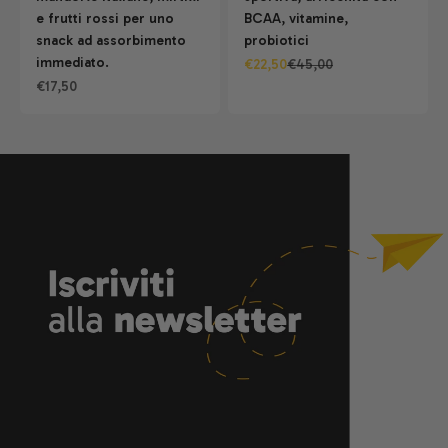
e frutti rossi per uno
BCAA, vitamine,
snack ad assorbimento
probiotici
immediato.
Prezzo scontato
Prezzo
€22,50
€45,00
Prezzo scontato
€17,50