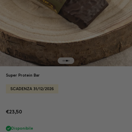
Vai all'articolo 1
Vai all'articolo 2
Vai all'articolo 3
Vai all'articolo 4
Super Protein Bar
SCADENZA 31/12/2026
Prezzo scontato
€23,50
Disponibile