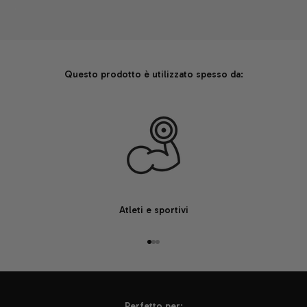
Questo prodotto è utilizzato spesso da:
Atleti e sportivi
Vai all'articolo 1
Vai all'articolo 2
Vai all'articolo 3
Perfetto per: