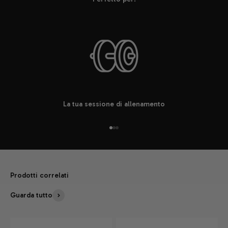
La tua sessione di allenamento
Vai all'articolo 1
Vai all'articolo 2
Vai all'articolo 3
Prodotti correlati
Guarda tutto