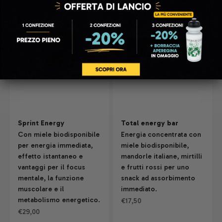
Sprint Energy
Total energy bar
Con miele biodisponibile
Energia concentrata con
per energia immediata,
miele biodisponibile,
effetto istantaneo e
mandorle italiane, mirtilli
vantaggi per il focus
e frutti rossi per uno
mentale, la funzione
snack ad assorbimento
muscolare e il
immediato.
metabolismo energetico.
Prezzo scontato
€17,50
Prezzo scontato
€29,00